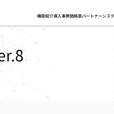
機能紹介
導入事例
価格表
パートナー
シス
r.8